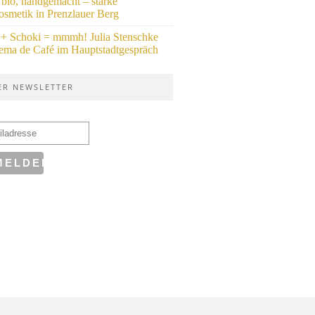
 bio, handgemacht – starke
osmetik in Prenzlauer Berg
 + Schoki = mmmh! Julia Stenschke
ema de Café im Hauptstadtgespräch
ER NEWSLETTER