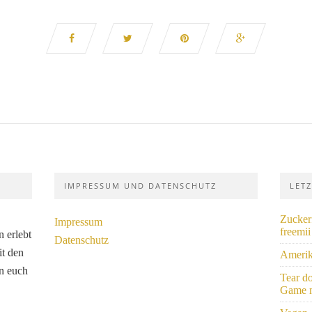
IMPRESSUM UND DATENSCHUTZ
LET
Zuckerf
Impressum
freemi
 erlebt
Datenschutz
it den
Amerik
n euch
Tear d
Game m