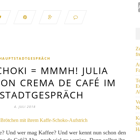
Zu
fr
HAUPTSTADTGESPRÄCH
A
CHOKI = MMMH! JULIA
Fa
VON CREMA DE CAFÉ IM
Te
E
STADTGESPRÄCH
A
Ve
4. JULI 2018
Na
Ka
S
Ha
e? Und wer mag Kaffee? Und wer kennt nun schon den