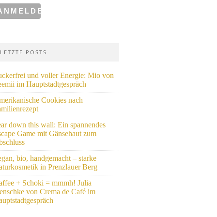
LETZTE POSTS
ckerfrei und voller Energie: Mio von
eemii im Hauptstadtgespräch
merikanische Cookies nach
milienrezept
ar down this wall: Ein spannendes
scape Game mit Gänsehaut zum
bschluss
gan, bio, handgemacht – starke
turkosmetik in Prenzlauer Berg
ffee + Schoki = mmmh! Julia
tenschke von Crema de Café im
uptstadtgespräch