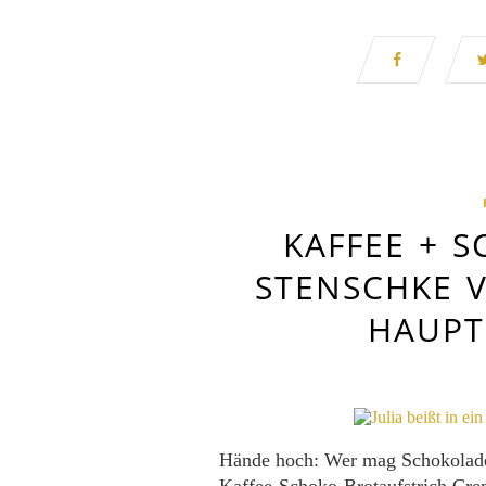
KAFFEE + S
STENSCHKE 
HAUPT
Hände hoch: Wer mag Schokolad