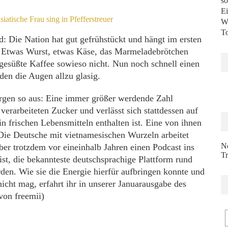
so
Ei
Wi
To
: Die Nation hat gut gefrühstückt und hängt im ersten
s: Etwas Wurst, etwas Käse, das Marmeladebrötchen
t gesüßte Kaffee sowieso nicht. Nun noch schnell einen
rden die Augen allzu glasig.
orgen so aus: Eine immer größer werdende Zahl
l verarbeiteten Zucker und verlässt sich stattdessen auf
in frischen Lebensmitteln enthalten ist. Eine von ihnen
ie Deutsche mit vietnamesischen Wurzeln arbeitet
N
er trotzdem vor eineinhalb Jahren einen Podcast ins
Tr
st, die bekannteste deutschsprachige Plattform rund
den. Wie sie die Energie hierfür aufbringen konnte und
icht mag, erfahrt ihr in unserer Januarausgabe des
von freemii)