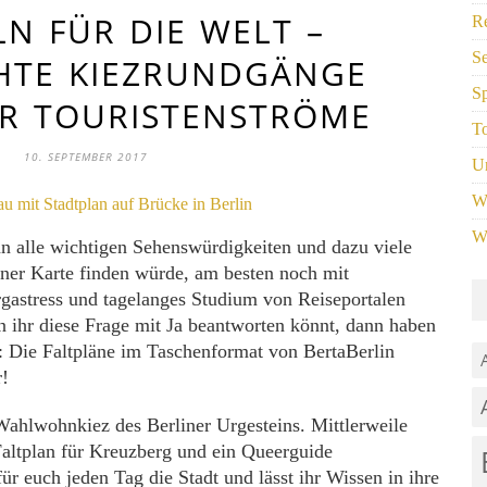
N FÜR DIE WELT –
Re
S
HTE KIEZRUNDGÄNGE
S
ER TOURISTENSTRÖME
T
10. SEPTEMBER 2017
U
W
W
n alle wichtigen Sehenswürdigkeiten und dazu viele
ner Karte finden würde, am besten noch mit
gastress und tagelanges Studium von Reiseportalen
 ihr diese Frage mit Ja beantworten könnt, dann haben
h: Die Faltpläne im Taschenformat von BertaBerlin
!
Wahlwohnkiez des Berliner Urgesteins. Mittlerweile
 Faltplan für Kreuzberg und ein Queerguide
r euch jeden Tag die Stadt und lässt ihr Wissen in ihre