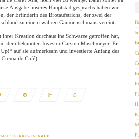
a de Café? Aha, noch viel zu wenige. Dann solltet ihr
diese Ausgabe unseres Hauptstadtgesprächs haben wir
n, der Erfinderin des Brotaufstrichs, der zwei der
utschland zu einem wahren Gaumenschmaus vereint.
B
be
 ihrer Kreation durchaus ins Schwarze getroffen hat,
Be
mit dem bekannten Investor Carsten Maschmeyer. Er
Up!“ auf sie aufmerksam und investierte Anfang des
C
: Crema de Café)
Co
E
Er
F
Ha
Ku
M
Pa
HAUPTSTADTGESPRÄCH