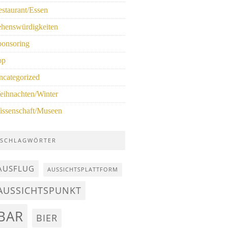
staurant/Essen
ehenswürdigkeiten
ponsoring
op
ncategorized
eihnachten/Winter
issenschaft/Museen
SCHLAGWÖRTER
AUSFLUG
AUSSICHTSPLATTFORM
AUSSICHTSPUNKT
BAR
BIER