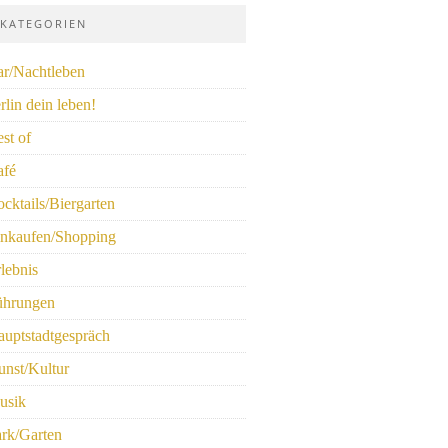
KATEGORIEN
ar/Nachtleben
rlin dein leben!
st of
afé
cktails/Biergarten
inkaufen/Shopping
lebnis
ührungen
uptstadtgespräch
nst/Kultur
usik
rk/Garten