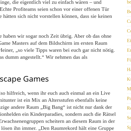
inge, die eigentlich viel zu einfach wären – und
be
 Echte Profiteams seien schon vor einer offenen Tür
Be
e hätten sich nicht vorstellen können, dass sie keinen
C
Co
 haben wir sogar noch Zeit übrig. Aber ob das ohne
E
 Game Masters auf dem Bildschirm im ersten Raum
Heiner, „so viele Tipps waren bei euch gar nicht nötig.
Er
as dumm angestellt.“ Wir nehmen das als
F
Ha
 Escape Games
Ku
M
so hilfreich, wenn ihr euch auch einmal an ein Live
Pa
unter ist ein Mix an Altersstufen ebenfalls keine
zige andere Raum „Big Bang“ ist nicht nur dank der
Re
ionhelden ein Kinderparadies, sondern auch die Rätsel
S
e Erwachsenengruppen scheitern an diesem Raum in der
S
n lösen ihn immer. „Den Raumrekord hält eine Gruppe