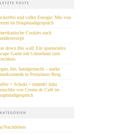
LETZTE POSTS
ckerfrei und voller Energie: Mio von
eemii im Hauptstadtgespräch
merikanische Cookies nach
milienrezept
ar down this wall: Ein spannendes
scape Game mit Gänsehaut zum
bschluss
gan, bio, handgemacht – starke
turkosmetik in Prenzlauer Berg
ffee + Schoki = mmmh! Julia
tenschke von Crema de Café im
uptstadtgespräch
KATEGORIEN
ar/Nachtleben