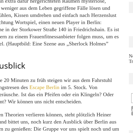
n extra dafür hergerichteten Räumen mysteriöse,
 weniger aus dem Leben gegriffene Fälle lösen und
ühlen, Kissen umdrehen und einfach nach Herzenslust
htung Wortspiel, einen neuen Player in Berlin:
 in der Storkower Straße 140 in Friedrichshain. Es ist
ern zu einem Frauenfitnessanbieter folgen muss, um es
sel. (Hauptbild: Eine Szene aus „Sherlock Holmes”
N
Tr
usblick
e 20 Minuten zu früh steigen wir aus dem Fahrstuhl
ngstresen des
Escape Berlin
im 5. Stock. Von
usche. Ist das ein Pfeifen oder ein Klingeln? Oder
mt? Wir können uns nicht entscheiden.
n Theorien verlieren können, steht plötzlich Heiner
nd bittet uns, noch kurz den Ausblick über Berlin aus
m zu genießen: Die Gruppe vor uns spielt noch und um