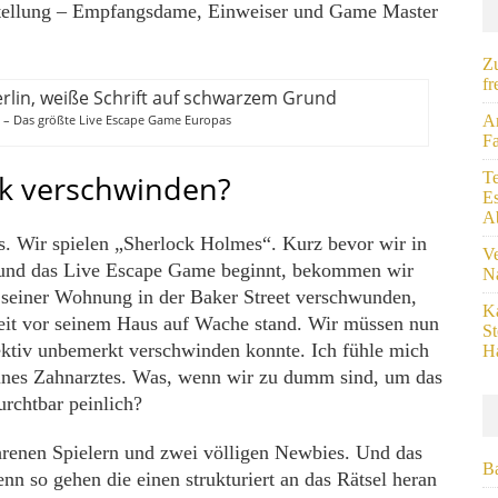
e Stellung – Empfangsdame, Einweiser und Game Master
Zu
fr
n – Das größte Live Escape Game Europas
A
Fa
ck verschwinden?
Te
E
A
s. Wir spielen „Sherlock Holmes“. Kurz bevor wir in
Ve
 und das Live Escape Game beginnt, bekommen wir
Na
s seiner Wohnung in der Baker Street verschwunden,
Ka
Zeit vor seinem Haus auf Wache stand. Wir müssen nun
S
ektiv unbemerkt verschwinden konnte. Ich fühle mich
Ha
ines Zahnarztes. Was, wenn wir zu dumm sind, um das
urchtbar peinlich?
hrenen Spielern und zwei völligen Newbies. Und das
B
denn so gehen die einen strukturiert an das Rätsel heran