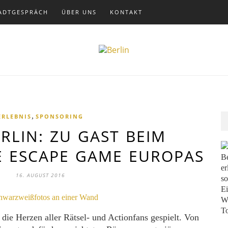
ADTGESPRÄCH
ÜBER UNS
KONTAKT
,
ERLEBNIS
SPONSORING
RLIN: ZU GAST BEIM
E ESCAPE GAME EUROPAS
Be
er
16. AUGUST 2016
so
Ei
Wi
To
 die Herzen aller Rätsel- und Actionfans gespielt. Von