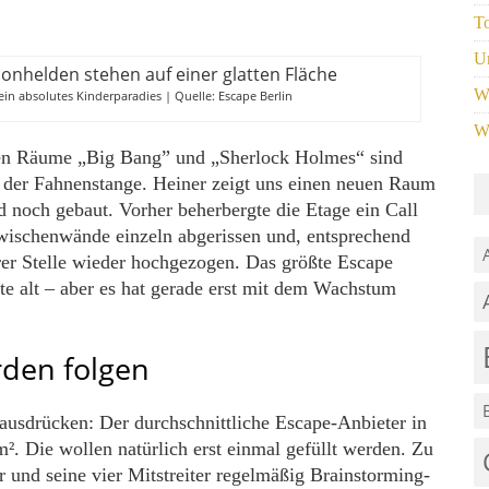
T
U
W
ein absolutes Kinderparadies | Quelle: Escape Berlin
W
en Räume „Big Bang” und „Sherlock Holmes“ sind
 der Fahnenstange. Heiner zeigt uns einen neuen Raum
d noch gebaut. Vorher beherbergte die Etage ein Call
Zwischenwände einzeln abgerissen und, entsprechend
erer Stelle wieder hochgezogen. Das größte Escape
e alt – aber es hat gerade erst mit dem Wachstum
den folgen
ausdrücken: Der durchschnittliche Escape-Anbieter in
². Die wollen natürlich erst einmal gefüllt werden. Zu
 und seine vier Mitstreiter regelmäßig Brainstorming-