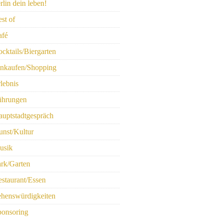
rlin dein leben!
st of
afé
cktails/Biergarten
inkaufen/Shopping
lebnis
ührungen
uptstadtgespräch
nst/Kultur
usik
rk/Garten
staurant/Essen
ehenswürdigkeiten
ponsoring