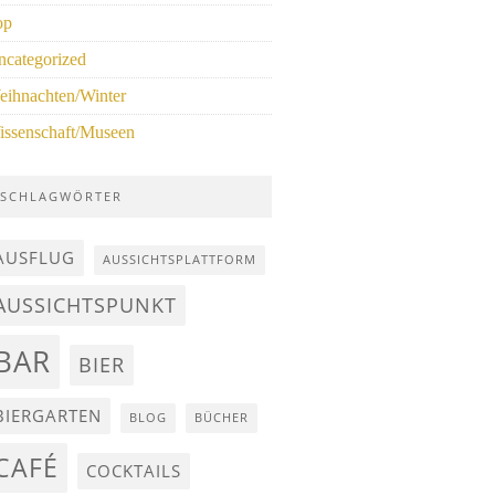
op
ncategorized
eihnachten/Winter
issenschaft/Museen
SCHLAGWÖRTER
AUSFLUG
AUSSICHTSPLATTFORM
AUSSICHTSPUNKT
BAR
BIER
BIERGARTEN
BLOG
BÜCHER
CAFÉ
COCKTAILS